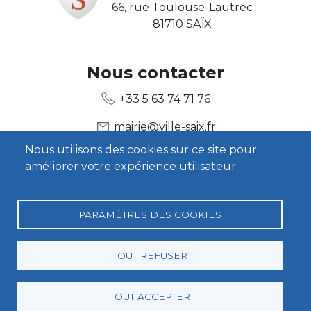
66, rue Toulouse-Lautrec
81710 SAÏX
Body2
Nous contacter
+33 5 63 74 71 76
mairie@ville-saix.fr
Nous utilisons des cookies sur ce site pour
améliorer votre expérience utilisateur.
Body3
Heures d'ouverture
Contact
PARAMÈTRES DES COOKIES
TOUT REFUSER
Pied
Mentions légales
Politique de confidentialité
TOUT ACCEPTER