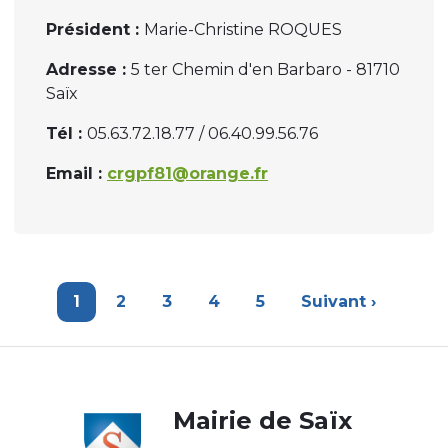
Président :
Marie-Christine ROQUES
Adresse :
5 ter Chemin d'en Barbaro - 81710
Saïx
Tél :
05.63.72.18.77 / 06.40.99.56.76
Email :
crgpf81@orange.fr
Page
1
Page
2
Page
3
Page
4
Page
5
Page
Suivant ›
Pagination
courante
suivante
Body
Mairie de Saïx