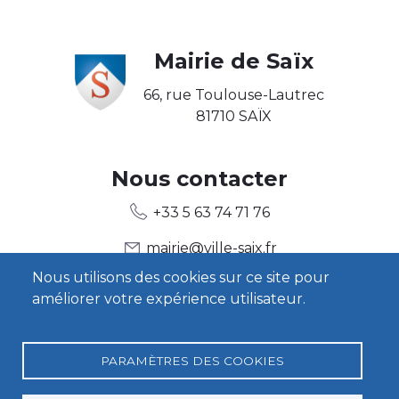
Body
Mairie de Saïx
66, rue Toulouse-Lautrec
81710 SAÏX
Body2
Nous contacter
+33 5 63 74 71 76
mairie@ville-saix.fr
Nous utilisons des cookies sur ce site pour
améliorer votre expérience utilisateur.
Body3
Heures d'ouverture
Contact
PARAMÈTRES DES COOKIES