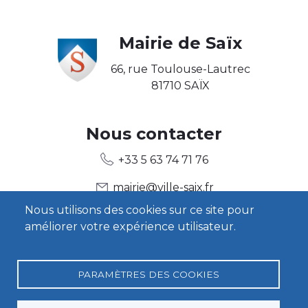
Body
Mairie de Saïx
66, rue Toulouse-Lautrec
81710 SAÏX
Body2
Nous contacter
+33 5 63 74 71 76
mairie@ville-saix.fr
Nous utilisons des cookies sur ce site pour
améliorer votre expérience utilisateur.
Body3
Heures d'ouverture
Contact
PARAMÈTRES DES COOKIES