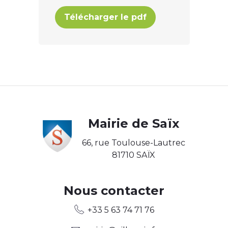
Télécharger le pdf
Body
Mairie de Saïx
66, rue Toulouse-Lautrec
81710 SAÏX
Body2
Nous contacter
+33 5 63 74 71 76