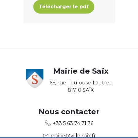
Télécharger le pdf
Body
Mairie de Saïx
66, rue Toulouse-Lautrec
81710 SAÏX
Body2
Nous contacter
+33 5 63 74 71 76
mairie@ville-saix.fr