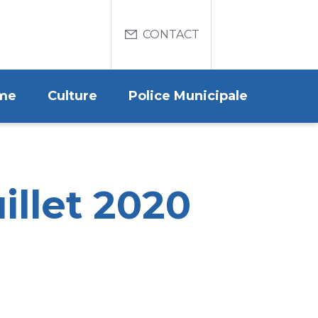
Menu
CONTACT
du
compte
de
me
Culture
Police Municipale
l'utilisateur
illet 2020