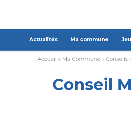
Aller
au
contenu
principal
Navigation
Actualités
Ma commune
Je
principale
Accueil
Ma Commune
Conseils
Fil
d'Ariane
Conseil M