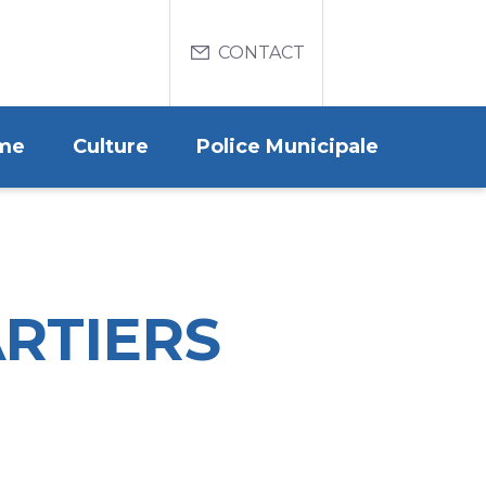
Menu
CONTACT
du
compte
de
me
Culture
Police Municipale
l'utilisateur
RTIERS