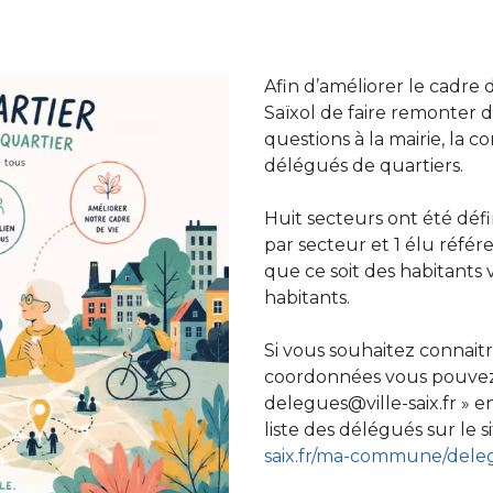
Afin d’améliorer le cadre 
Saïxol de faire remonter 
questions à la mairie, la 
délégués de quartiers.
Huit secteurs ont été dé
par secteur et 1 élu référ
que ce soit des habitants v
habitants.
Si vous souhaitez connaitr
coordonnées vous pouvez 
delegues@ville-saix.fr » e
liste des délégués sur le si
saix.fr/ma-commune/dele