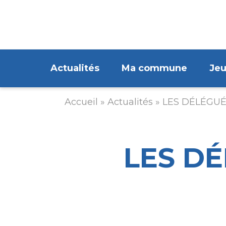
Aller
au
contenu
principal
Navigation
Actualités
Ma commune
Je
principale
Accueil
Actualités
LES DÉLÉGUÉ
Fil
d'Ariane
LES D