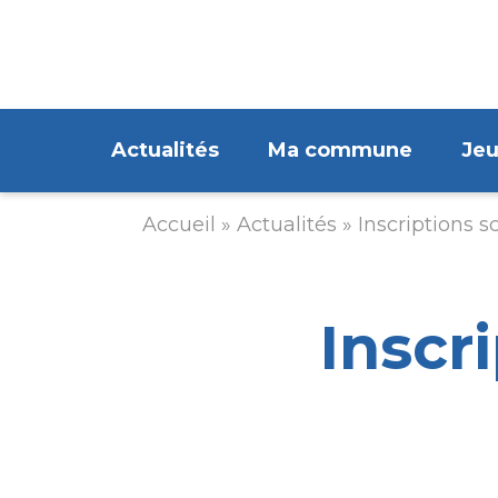
Aller
au
contenu
principal
Navigation
Actualités
Ma commune
Je
principale
Accueil
Actualités
Inscriptions s
Fil
d'Ariane
Inscr