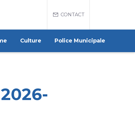
Menu
CONTACT
du
compte
de
me
Culture
Police Municipale
l'utilisateur
 2026-