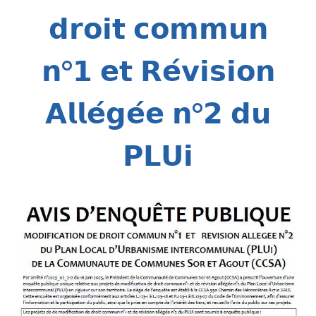
𝗱𝗿𝗼𝗶𝘁 𝗰𝗼𝗺𝗺𝘂𝗻
𝗻°𝟭 𝗲𝘁 𝗥𝗲́𝘃𝗶𝘀𝗶𝗼𝗻
𝗔𝗹𝗹𝗲́𝗴𝗲́𝗲 𝗻°𝟮 𝗱𝘂
𝗣𝗟𝗨𝗶