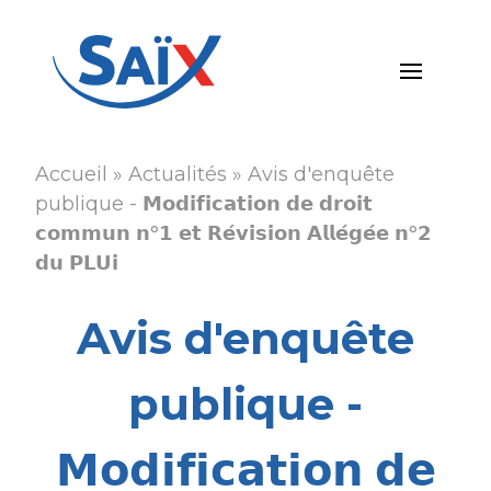
Aller
au
contenu
principal
Accueil
Actualités
Avis d'enquête
Fil
publique - 𝗠𝗼𝗱𝗶𝗳𝗶𝗰𝗮𝘁𝗶𝗼𝗻 𝗱𝗲 𝗱𝗿𝗼𝗶𝘁
d'Ariane
𝗰𝗼𝗺𝗺𝘂𝗻 𝗻°𝟭 𝗲𝘁 𝗥𝗲́𝘃𝗶𝘀𝗶𝗼𝗻 𝗔𝗹𝗹𝗲́𝗴𝗲́𝗲 𝗻°𝟮
𝗱𝘂 𝗣𝗟𝗨𝗶
Avis d'enquête
publique -
𝗠𝗼𝗱𝗶𝗳𝗶𝗰𝗮𝘁𝗶𝗼𝗻 𝗱𝗲